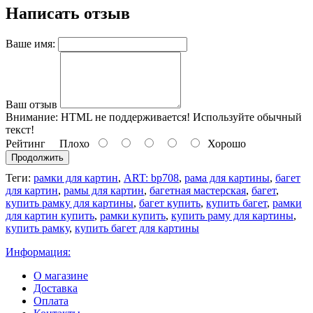
Написать отзыв
Ваше имя:
Ваш отзыв
Внимание:
HTML не поддерживается! Используйте обычный
текст!
Рейтинг
Плохо
Хорошо
Продолжить
Теги:
рамки для картин
,
ART: bp708
,
рама для картины
,
багет
для картин
,
рамы для картин
,
багетная мастерская
,
багет
,
купить рамку для картины
,
багет купить
,
купить багет
,
рамки
для картин купить
,
рамки купить
,
купить раму для картины
,
купить рамку
,
купить багет для картины
Информация:
О магазине
Доставка
Оплата