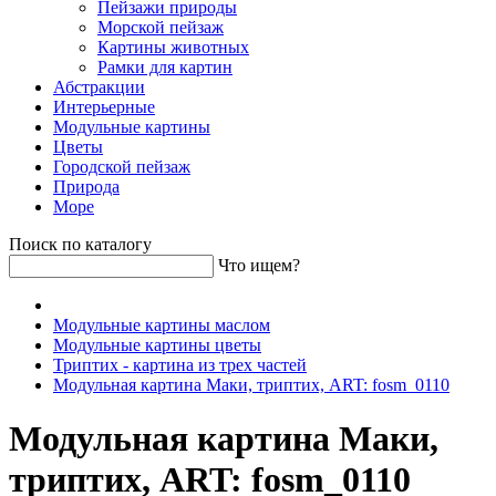
Пейзажи природы
Морской пейзаж
Картины животных
Рамки для картин
Абстракции
Интерьерные
Модульные картины
Цветы
Городской пейзаж
Природа
Море
Поиск по каталогу
Что ищем?
Модульные картины маслом
Модульные картины цветы
Триптих - картина из трех частей
Модульная картина Маки, триптих, ART: fosm_0110
Модульная картина Маки,
триптих, ART: fosm_0110