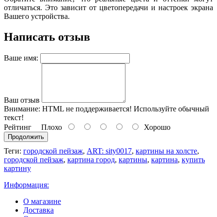
отличаться. Это зависит от цветопередачи и настроек экрана
Вашего устройства.
Написать отзыв
Ваше имя:
Ваш отзыв
Внимание:
HTML не поддерживается! Используйте обычный
текст!
Рейтинг
Плохо
Хорошо
Продолжить
Теги:
городской пейзаж
,
ART: sity0017
,
картины на холсте
,
городской пейзаж
,
картина город
,
картины
,
картина
,
купить
картину
Информация:
О магазине
Доставка