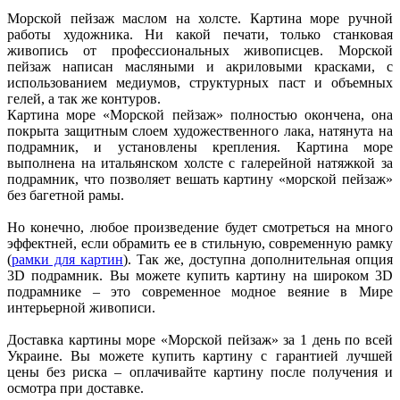
Морской пейзаж маслом на холсте. Картина море ручной
работы художника. Ни какой печати, только станковая
живопись от профессиональных живописцев. Морской
пейзаж написан масляными и акриловыми красками, с
использованием медиумов, структурных паст и объемных
гелей, а так же контуров.
Картина море «Морской пейзаж» полностью окончена, она
покрыта защитным слоем художественного лака, натянута на
подрамник, и установлены крепления. Картина море
выполнена на итальянском холсте с галерейной натяжкой за
подрамник, что позволяет вешать картину «морской пейзаж»
без багетной рамы.
Но конечно, любое произведение будет смотреться на много
эффектней, если обрамить ее в стильную, современную рамку
(
рамки для картин
). Так же, доступна дополнительная опция
3D подрамник. Вы можете купить картину на широком 3D
подрамнике – это современное модное веяние в Мире
интерьерной живописи.
Доставка картины море «Морской пейзаж» за 1 день по всей
Украине. Вы можете купить картину с гарантией лучшей
цены без риска – оплачивайте картину после получения и
осмотра при доставке.