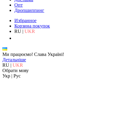
Опт
Дропшиппинг
Избранное
Корзина покупок
RU
|
UKR
Ми працюємо!
Слава Україні!
Детальніше
RU
|
UKR
Обрати мову
Укр
|
Рус